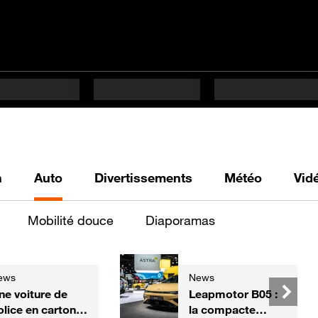
h
Auto
Divertissements
Météo
Vid
Mobilité douce
Diaporamas
ews
News
ne voiture de
Leapmotor B05 :
olice en carton,
la compacte