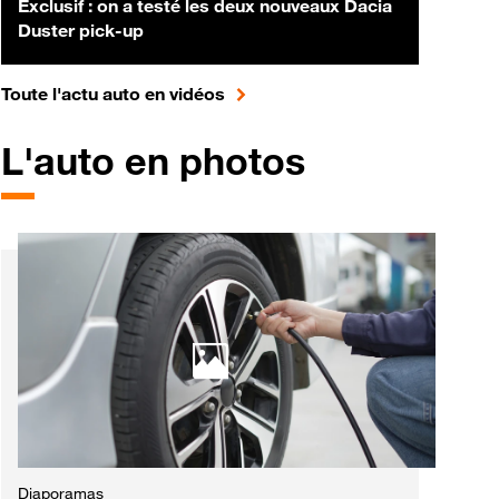
Exclusif : on a testé les deux nouveaux Dacia
Duster pick-up
pour accéder à toute l'actualité 
Toute l'actu auto en vidéos
L'auto en photos
Diaporamas