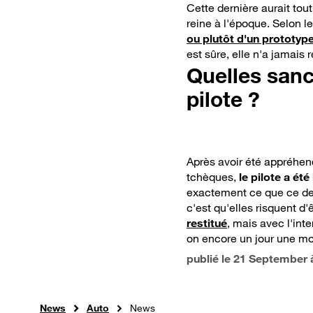
Cette dernière aurait to
reçoit son feu
reine à l'époque. Selon le
vert
ou plutôt d'un prototy
est sûre, elle n'a jamais 
Quelles sanc
pilote ?
Après avoir été appréhen
tchèques,
le pilote a ét
exactement ce que ce der
c'est qu'elles risquent d'
restitué
, mais avec l'inter
on encore un jour une mo
publié le
21 September 
News
Auto
News