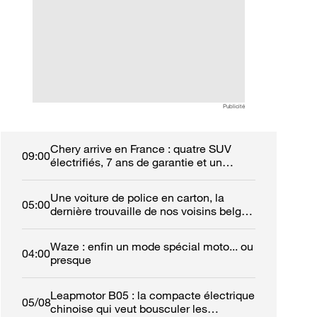
recharge d'une voiture
avancent sérieus
électrique ? Voici ce que
leurs pions
dit la loi
Publicité
Chery arrive en France : quatre SUV
09:00
électrifiés, 7 ans de garantie et un
réseau de 50 concessions
Une voiture de police en carton, la
05:00
dernière trouvaille de nos voisins belges
!
Waze : enfin un mode spécial moto... ou
04:00
presque
Leapmotor B05 : la compacte électrique
05/08
chinoise qui veut bousculer les