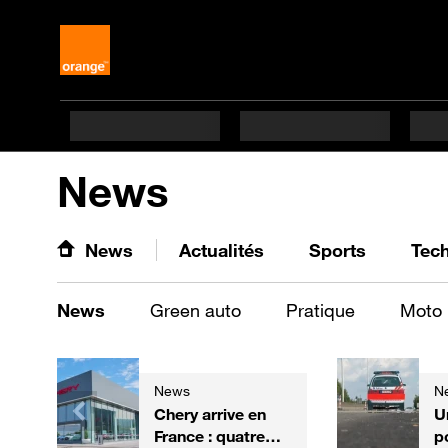
News
News
Actualités
Sports
Tec
News
Green auto
Pratique
Moto
News
N
Chery arrive en
U
France : quatre
p