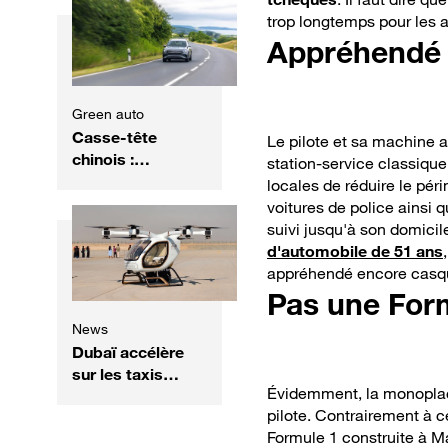
trop longtemps pour les aut
Appréhendé 
Green auto
Casse-tête
Le pilote et sa machine au
chinois :
station-service classique
comment
locales de réduire le pér
financer les
voitures de police ainsi q
routes à l'ère de
suivi jusqu'à son domicile
la voiture
d'automobile de 51 ans
électrique ?
appréhendé encore casqué
Pas une For
News
Dubaï accélère
sur les taxis
Évidemment, la monoplace
volants : le
pilote. Contrairement à ce
premier vertiport
Formule 1 construite à M
commercial