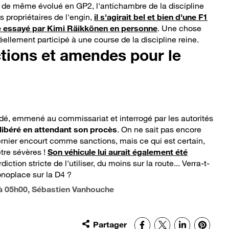
ut de même évolué en GP2, l'antichambre de la discipline
s propriétaires de l'engin,
il s'agirait bel et bien d'une F1
pe essayé par Kimi Räikkönen en personne
. Une chose
réellement participé à une course de la discipline reine.
tions et amendes pour le
dé, emmené au commissariat et interrogé par les autorités
é libéré en attendant son procès
. On ne sait pas encore
nier encourt comme sanctions, mais ce qui est certain,
être sévères !
Son véhicule lui aurait également été
diction stricte de l'utiliser, du moins sur la route... Verra-t-
noplace sur la D4 ?
à 05h00
, Sébastien Vanhouche
Partager
Facebook
X
LinkedIn
Pinter