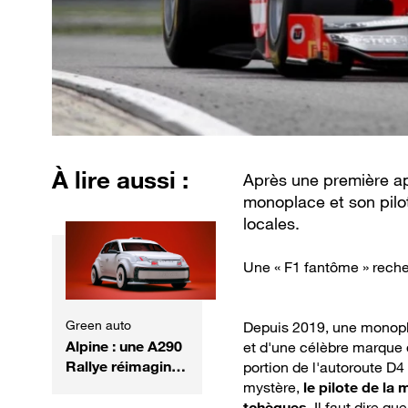
À lire aussi :
Après une première ap
monoplace et son pilot
locales.
Une « F1 fantôme » reche
Green auto
Depuis 2019, une monopla
Alpine : une A290
et d'une célèbre marque 
Rallye réimaginée
portion de l'autoroute D
en collaboration
mystère,
le pilote de la
avec Lacoste
tchèques
. Il faut dire q