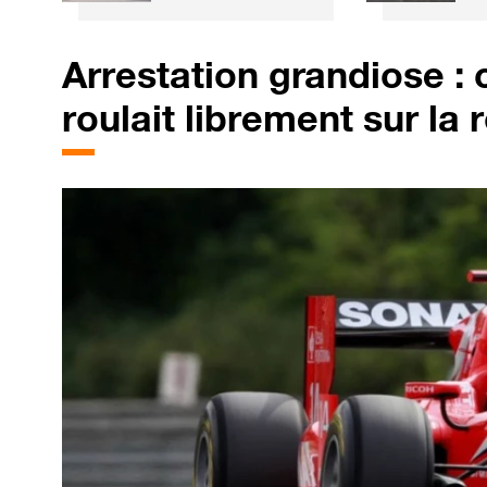
SUV électrifiés, 7
l
ans de garantie et
t
un réseau de 50
v
Arrestation grandiose : c
concessions
roulait librement sur la r