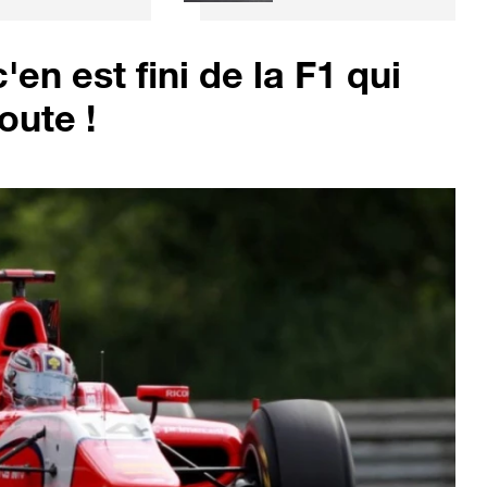
a dernière
électrique
rouvaille de nos
chinoise qui veut
oisins belges !
bousculer les
'en est fini de la F1 qui
références
oute !
européennes