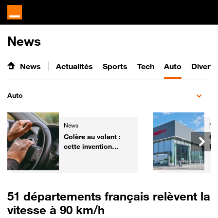
News
News
Actualités
Sports
Tech
Auto
Divert
Auto
News
Ne
Colère au volant :
Ch
cette invention
Fr
pourrait aider les
él
automobilistes à
ga
retrouver leur calme
de
51 départements français relèvent la
vitesse à 90 km/h