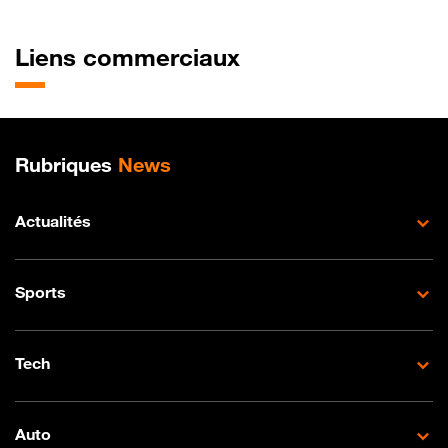
Liens commerciaux
Plan de site
Rubriques
News
Actualités
Sports
Tech
Auto