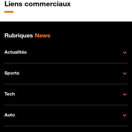
Liens commerciaux
Plan de site
Rubriques
News
Actualités
Sports
Tech
Auto