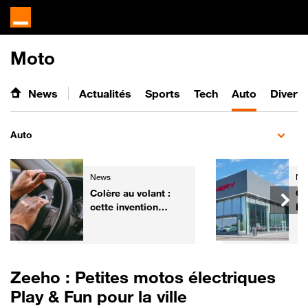
Moto
News
Actualités
Sports
Tech
Auto
Divert
Auto
News
Ne
Colère au volant :
Ch
cette invention
Fr
pourrait aider les
él
automobilistes à
ga
retrouver leur calme
de
Zeeho : Petites motos électriques
Play & Fun pour la ville