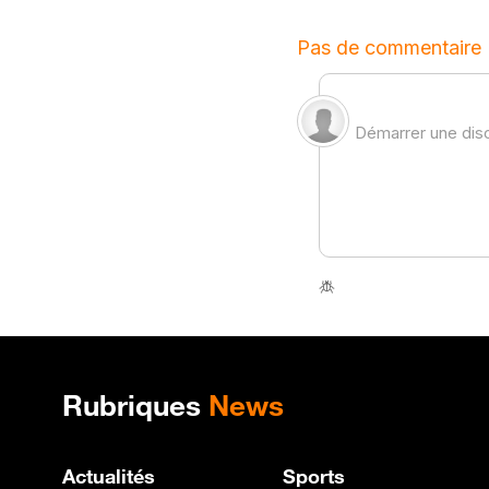
Plan de site
Rubriques
News
Actualités
Sports