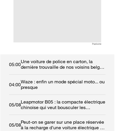
avancent sérieusement
véhicules déjà rés
leurs pions
Publicité
Une voiture de police en carton, la
05:00
dernière trouvaille de nos voisins belges
!
Waze : enfin un mode spécial moto... ou
04:00
presque
Leapmotor B05 : la compacte électrique
05/08
chinoise qui veut bousculer les
références européennes
Peut-on se garer sur une place réservée
05/08
à la recharge d'une voiture électrique ?