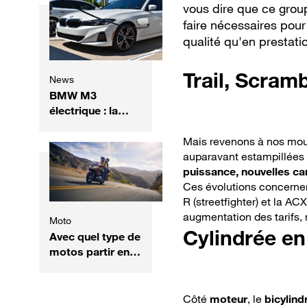
vous dire que ce group
faire nécessaires pou
qualité qu'en prestati
Trail, Scramb
News
BMW M3
électrique : la
future sportive
veut rivaliser avec
Mais revenons à nos mout
la légende
auparavant estampillées
thermique
puissance, nouvelles c
Ces évolutions concernent
R (streetfighter) et la A
augmentation des tarifs, 
Moto
Cylindrée e
Avec quel type de
motos partir en
vacances ?
Côté
moteur
, le
bicylind