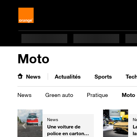
Moto
News
Actualités
Sports
Tec
News
Green auto
Pratique
Moto
News
N
Une voiture de
L
police en carton,
l