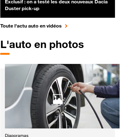
Exclusif : on a testé les deux nouveaux Dacia
Duster pick-up
pour accéder à toute l'actualité 
Toute l'actu auto en vidéos
L'auto en photos
Diaporamas