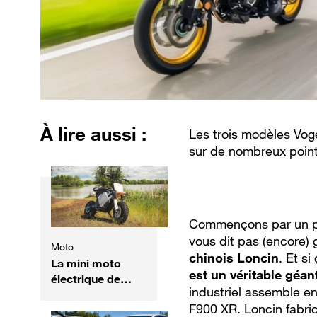
À lire aussi :
Les trois modèles Voge
sur de nombreux point
Commençons par un pe
vous dit pas (encore)
Moto
chinois Loncin
. Et s
La mini moto
est un véritable géa
électrique de
industriel assemble e
Harley-Davidson
F900 XR. Loncin fabr
arrive en France