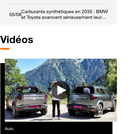
Voici ce que dit la loi
Carburants synthétiques en 2035 : BMW
05/08
et Toyota avancent sérieusement leurs
pions
Vidéos
Auto