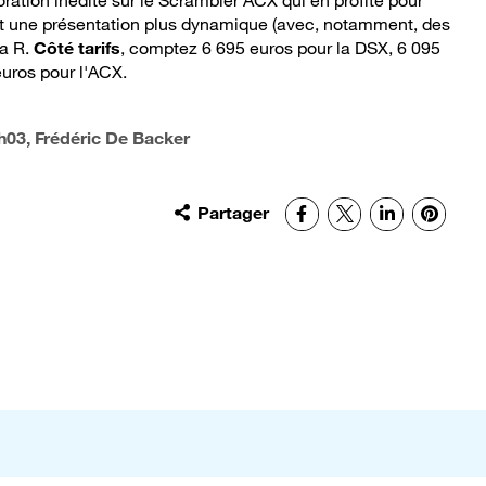
ation inédite sur le Scrambler ACX qui en profite pour
et une présentation plus dynamique (avec, notamment, des
la R.
Côté tarifs
, comptez 6 695 euros pour la DSX, 6 095
euros pour l'ACX.
h03
, Frédéric De Backer
Partager
Facebook
X
LinkedIn
Pinter