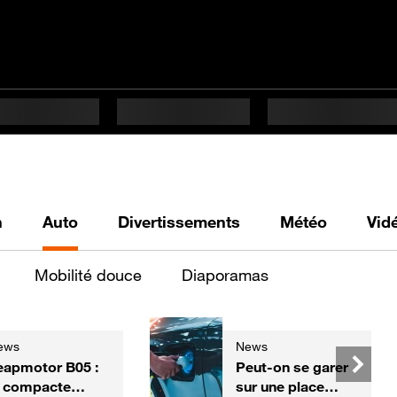
h
Auto
Divertissements
Météo
Vid
Mobilité douce
Diaporamas
ews
News
eapmotor B05 :
Peut-on se garer
a compacte
sur une place