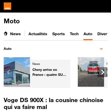
Moto
News
Actualités
Sports
Tech
Auto
Divert
Auto
News
Ne
Chery arrive en
Un
France : quatre SUV
po
électrifiés, 7 ans de
de
garantie et un réseau
no
de 50 concessions
Voge DS 900X : la cousine chinoise
qui va faire mal