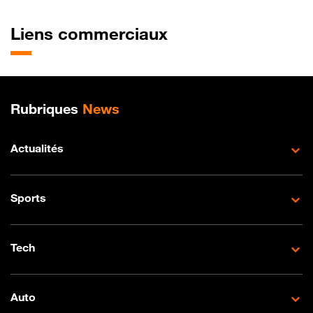
Liens commerciaux
Plan de site
Rubriques
News
Actualités
Sports
Tech
Auto