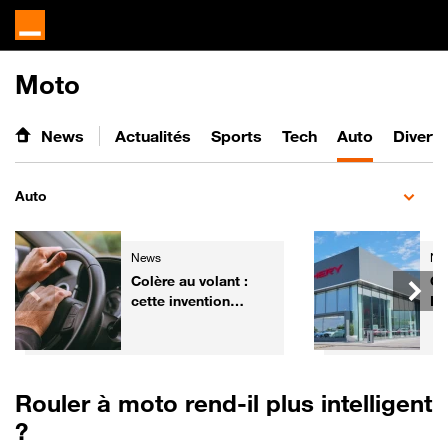
Moto
News
Actualités
Sports
Tech
Auto
Divert
Auto
News
Ne
Colère au volant :
Ch
cette invention
Fr
pourrait aider les
él
automobilistes à
ga
retrouver leur calme
de
Rouler à moto rend-il plus intelligent
?