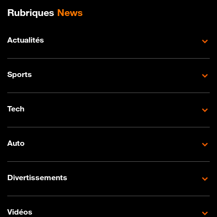
Plan de site
Rubriques
News
Actualités
Sports
Tech
Auto
Divertissements
Vidéos