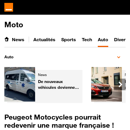
Moto
News
Actualités
Sports
Tech
Auto
Divert
Auto
News
Ne
De nouveaux
Pe
véhicules deviennent
an
prioritaires dans le
po
Code de la route
tr
fa
Peugeot Motocycles pourrait
redevenir une marque française !