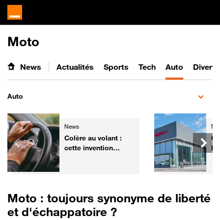
Moto
News
Actualités
Sports
Tech
Auto
Divert
Auto
News
Ne
Colère au volant :
Ch
cette invention
Fr
pourrait aider les
él
automobilistes à
ga
retrouver leur calme
de
Moto : toujours synonyme de liberté
et d'échappatoire ?