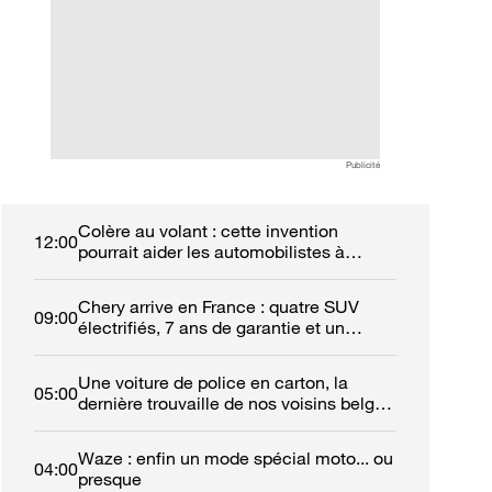
chinoise qui veut bousculer
recharge d'une vo
les références
électrique ? Voici
européennes
dit la loi
Publicité
Colère au volant : cette invention
12:00
pourrait aider les automobilistes à
retrouver leur calme
Chery arrive en France : quatre SUV
09:00
électrifiés, 7 ans de garantie et un
réseau de 50 concessions
Une voiture de police en carton, la
05:00
dernière trouvaille de nos voisins belges
!
Waze : enfin un mode spécial moto... ou
04:00
presque