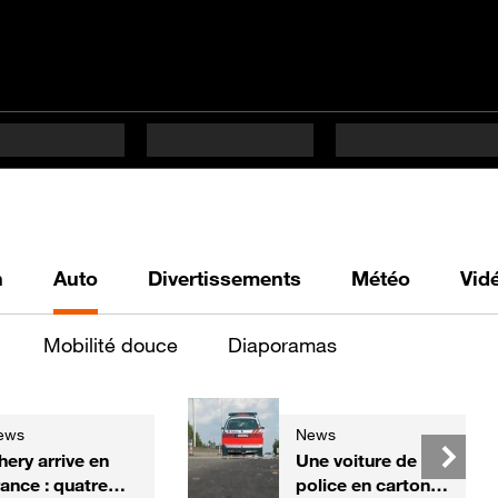
h
Auto
Divertissements
Météo
Vid
Mobilité douce
Diaporamas
ews
News
hery arrive en
Une voiture de
rance : quatre
police en carton,