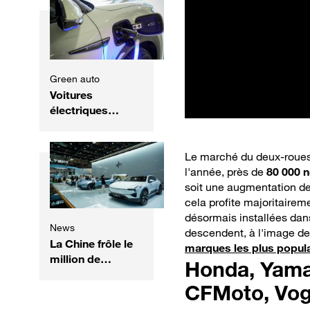
rapide !
Green auto
Voitures
électriques
chinoises :
pourquoi restent-
elles une bonne
Le marché du deux-roues 
affaire ?
l'année, près de
80 000 
soit une augmentation de
cela profite majoritaireme
désormais installées dans
News
descendent, à l'image d
La Chine frôle le
marques les plus popul
million de
Honda, Yama
voitures
CFMoto, Voge
exportées en un
mois : un record