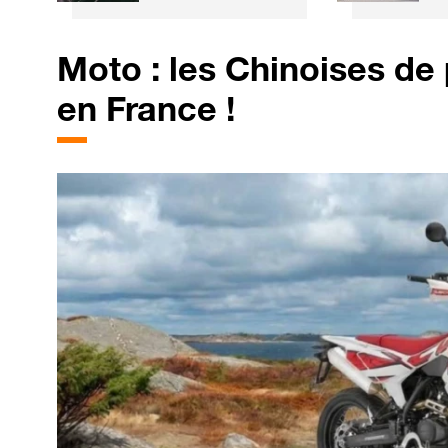
pourrait aider les
S
automobilistes à
a
retrouver leur
u
Moto : les Chinoises de 
calme
c
en France !