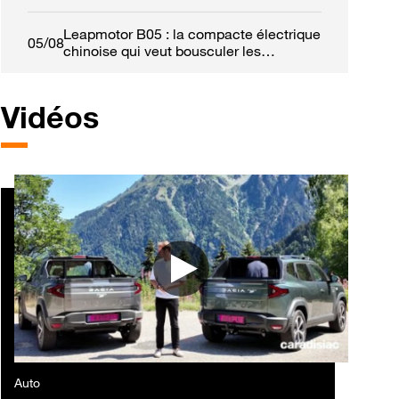
Leapmotor B05 : la compacte électrique
05/08
chinoise qui veut bousculer les
références européennes
Vidéos
Auto