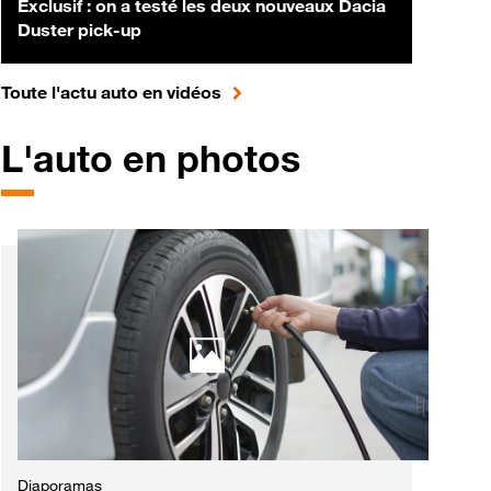
Exclusif : on a testé les deux nouveaux Dacia
Duster pick-up
pour accéder à toute l'actualité 
Toute l'actu auto en vidéos
L'auto en photos
Diaporamas