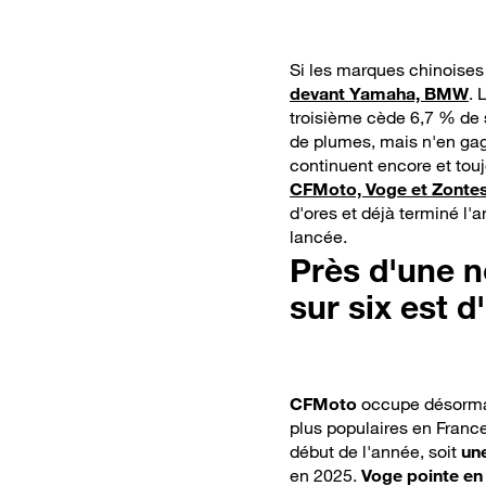
qui confirme son
ambition
mondiale
Si les marques chinoises
devant Yamaha, BMW
. 
troisième cède 6,7 % de 
de plumes, mais n'en gag
continuent encore et touj
CFMoto, Voge et Zonte
d'ores et déjà terminé l'
lancée.
Près d'une n
sur six est d
CFMoto
occupe désormai
plus populaires en Franc
début de l'année, soit
un
en 2025.
Voge pointe en