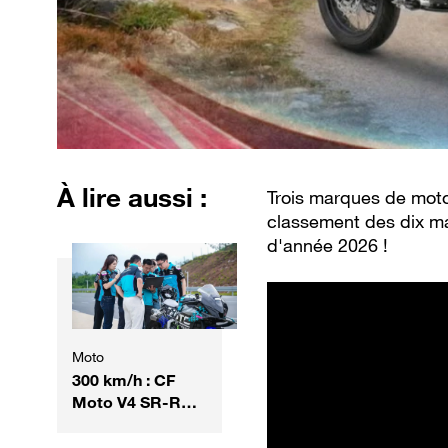
À lire aussi :
Trois marques de moto
classement des dix ma
d'année 2026 !
Moto
300 km/h : CF
Moto V4 SR-RR
devient la moto
chinoise la plus