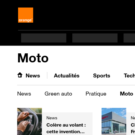
Moto
News
Actualités
Sports
Tec
News
Green auto
Pratique
Moto
News
N
Colère au volant :
C
cette invention
F