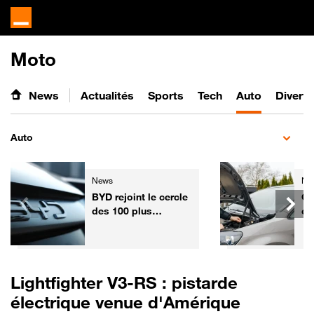
Moto
News
Actualités
Sports
Tech
Auto
Divert
Auto
News
Ne
BYD rejoint le cercle
Ga
des 100 plus
co
grandes entreprises
l'
mondiales
fa
vo
Fr
Lightfighter V3-RS : pistarde
électrique venue d'Amérique