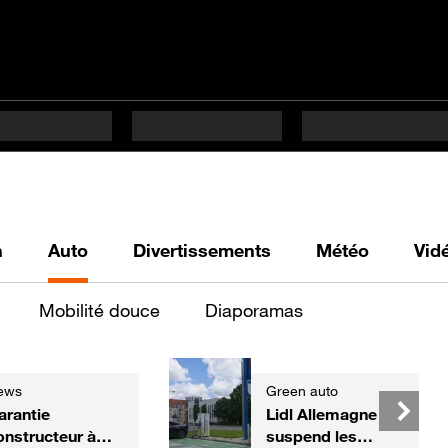
h
Auto
Divertissements
Météo
Vid
Mobilité douce
Diaporamas
ews
Green auto
arantie
Lidl Allemagne
onstructeur à
suspend les