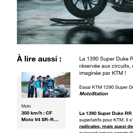
À lire aussi :
La 1390 Super Duke R
réservée aux circuits,
imaginée par KTM !
Essai KTM 1290 Super D
MotoStation
Moto
300 km/h : CF
La 1390 Super Duke RR
Moto V4 SR-RR
superlatifs pour KTM. Il 
devient la moto
radicales, mais aussi de
chinoise la plus
puissant jamais construit