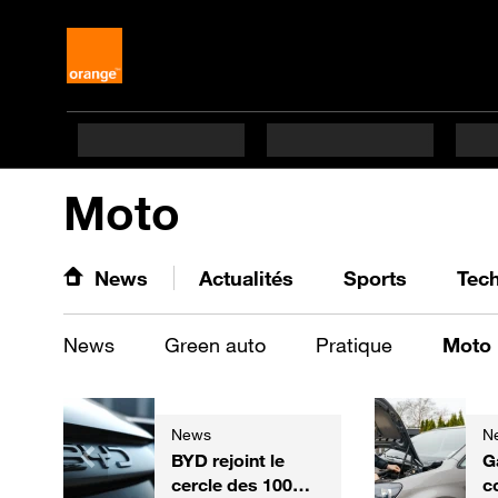
Moto
News
Actualités
Sports
Tec
News
Green auto
Pratique
Moto
News
N
BYD rejoint le
G
cercle des 100
c