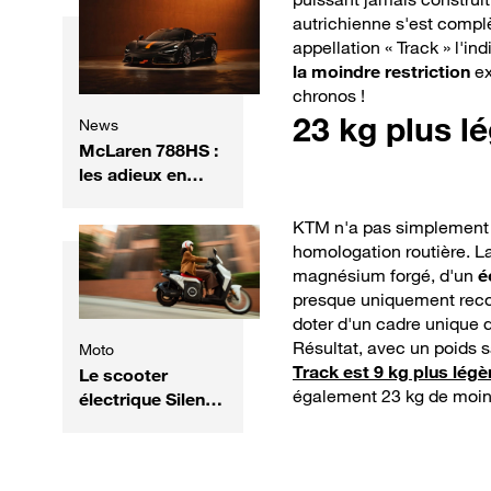
rapide !
autrichienne s'est com
appellation « Track » l'i
la moindre restriction
ex
chronos !
23 kg plus l
News
McLaren 788HS :
les adieux en
fanfare de la
Super Series
KTM n'a pas simplement r
homologation routière. L
magnésium forgé, d'un
é
presque uniquement recou
doter d'un cadre unique d
Résultat, avec un poids 
Moto
Track est 9 kg plus lég
Le scooter
également 23 kg de moin
électrique Silence
S02 se refait une
beauté