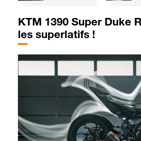
plus grandes
l'
entreprises
o
mondiales
v
KTM 1390 Super Duke RR
F
les superlatifs !