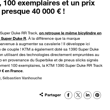
 100 exemplaires et un prix
 presque 40 000 € !
 Super Duke RR Track,
on retrouve le même bicylindre en
0 Super Duke R
. À la différence que la marque
arvenue à augmenter sa cavalerie ! Il développe ici
m de couple ! KTM a également doté sa 1390 Super Duke
n utilisant des technologies directement empruntées au
o en provenance du Superbike et de pneus slicks signés
ulement 100 exemplaires, la KTM 1390 Super Duke RR Track
9 € en France
.
0
, Sébastien Vanhouche
Partager
Facebook
X
LinkedIn
Pinter