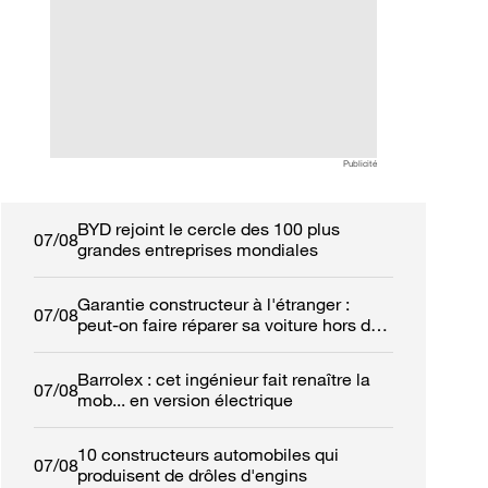
automobilistes à retrouver
ans de garantie et
leur calme
réseau de 50 con
Publicité
BYD rejoint le cercle des 100 plus
07/08
grandes entreprises mondiales
Garantie constructeur à l'étranger :
07/08
peut-on faire réparer sa voiture hors de
France ?
Barrolex : cet ingénieur fait renaître la
07/08
mob... en version électrique
10 constructeurs automobiles qui
07/08
produisent de drôles d'engins