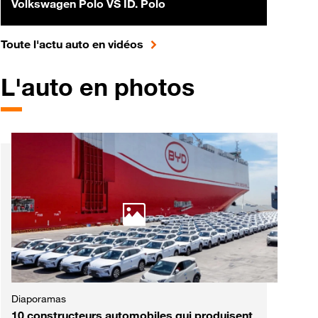
Volkswagen Polo VS ID. Polo
pour accéder à toute l'actualité 
Toute l'actu auto en vidéos
L'auto en photos
Diaporamas
10 constructeurs automobiles qui produisent