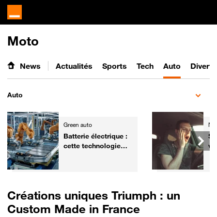
Moto
News
Actualités
Sports
Tech
Auto
Divert
Auto
Green auto
Ne
Batterie électrique :
So
cette technologie
vo
chinoise promet une
sim
recharge en 3
minutes
Créations uniques Triumph : un
Custom Made in France