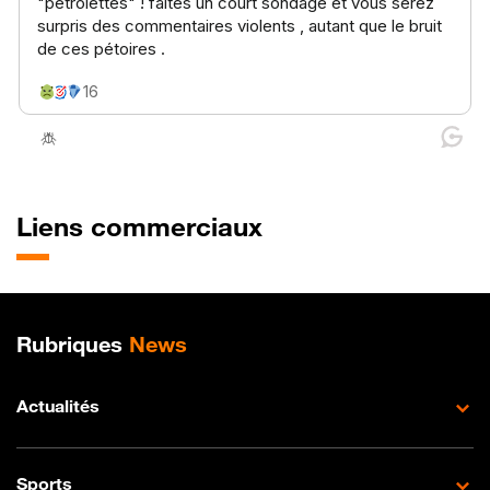
Liens commerciaux
Plan de site
Rubriques
News
Actualités
Sports