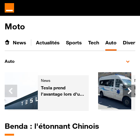
Moto
News
Actualités
Sports
Tech
Auto
Divert
Auto
News
Ne
Tesla prend
De
l'avantage lors d'un
vé
test de sécurité face
pr
aux voitures
Co
chinoises
Benda : l'étonnant Chinois