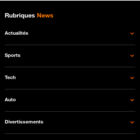
Plan de site
Rubriques
News
Actualités
Sports
Tech
Auto
Divertissements