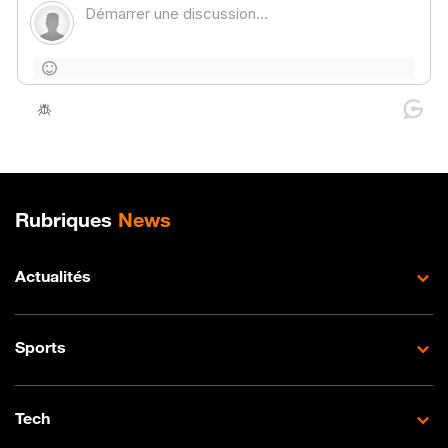
Plan de site
Rubriques
News
Actualités
Sports
Tech