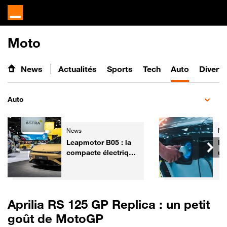
Moto
News
Actualités
Sports
Tech
Auto
Divert
Auto
News
Ne
Leapmotor B05 : la
Pe
compacte électrique
un
chinoise qui veut
la
bousculer les
vo
références
Vo
européennes
Aprilia RS 125 GP Replica : un petit
goût de MotoGP