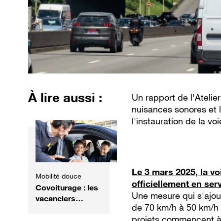
À lire aussi :
Un rapport de l'Atelie
nuisances sonores et 
l'instauration de la vo
Le 3 mars 2025, la vo
Mobilité douce
officiellement en ser
Covoiturage : les
Une mesure qui s'ajout
vacanciers
de 70 km/h à 50 km/h 
prennent la
projets commencent à f
route... à