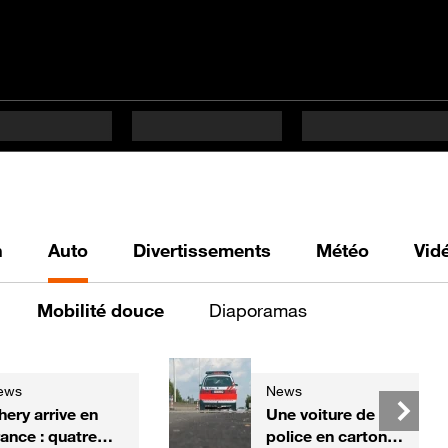
h
Auto
Divertissements
Météo
Vid
Mobilité douce
Diaporamas
ews
News
hery arrive en
Une voiture de
rance : quatre
police en carton,