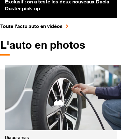
Exclusif : on a testé les deux nouveaux Dacia
Duster pick-up
pour accéder à toute l'actualité 
Toute l'actu auto en vidéos
L'auto en photos
Diaporamas