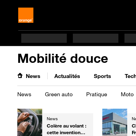
Mobilité douce
News
Actualités
Sports
Tec
News
Green auto
Pratique
Moto
News
N
Colère au volant :
C
cette invention
F