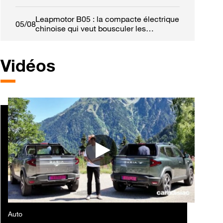
Leapmotor B05 : la compacte électrique
05/08
chinoise qui veut bousculer les
références européennes
Vidéos
Auto