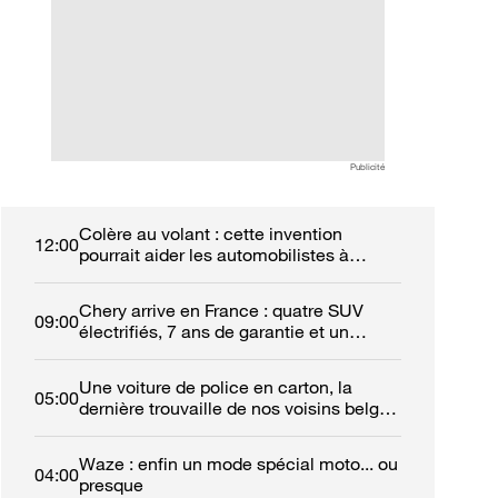
chinoise qui veut bousculer
recharge d'une vo
les références
électrique ? Voici
européennes
dit la loi
Publicité
Colère au volant : cette invention
12:00
pourrait aider les automobilistes à
retrouver leur calme
Chery arrive en France : quatre SUV
09:00
électrifiés, 7 ans de garantie et un
réseau de 50 concessions
Une voiture de police en carton, la
05:00
dernière trouvaille de nos voisins belges
!
Waze : enfin un mode spécial moto... ou
04:00
presque