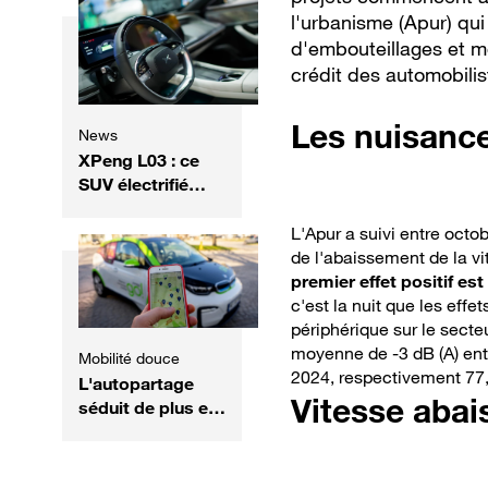
l'urbanisme (Apur) qu
plusieurs !
d'embouteillages et m
crédit des automobilis
Les nuisanc
News
XPeng L03 : ce
SUV électrifié
promet plus de 1
000 km
L'Apur a suivi entre octo
d'autonomie
de l'abaissement de la vi
premier effet positif es
c'est la nuit que les effe
périphérique sur le sect
moyenne de -3 dB (A) ent
Mobilité douce
2024, respectivement 77,2
L'autopartage
Vitesse abai
séduit de plus en
plus les Français,
mais pas partout
!