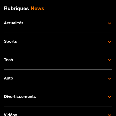
Plan de site
Rubriques
News
Actualités
Sports
Tech
Auto
Divertissements
Vidéos