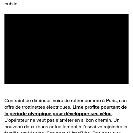
public.
Contraint de diminuer, voire de retirer comme à Paris, son
offre de trottinettes électriques,
Lime profite pourtant de
la période olympique pour développer ses vélos
.
L'opérateur ne veut pas s'arrêter en si bon chemin. Un
nouveau deux-roues actuellement à l'essai va rejoindre la
famille américaine. Son nom :
LimeBike
. Des pneus au