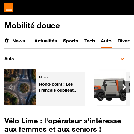
Mobilité douce
News
Actualités
Sports
Tech
Auto
Divert
Auto
News
Gre
Rond-point : Les
Da
Français oublient
mi
trop souvent ce
à 
geste simple !
co
mo
Vélo Lime : l'opérateur s'intéresse
aux femmes et aux séniors !