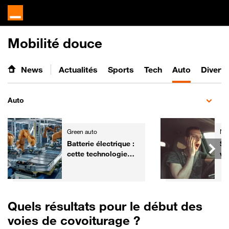
Mobilité douce
News
Actualités
Sports
Tech
Auto
Divert
Auto
Green auto
Ne
Batterie électrique :
So
cette technologie
vo
chinoise promet une
sim
recharge en 3
minutes
Quels résultats pour le début des
voies de covoiturage ?