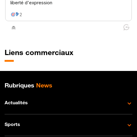
Liens commerciaux
Plan de site
Rubriques
News
Actualités
Sports