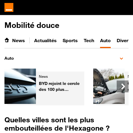
Mobilité douce
News
Actualités
Sports
Tech
Auto
Divert
Auto
News
Ne
BYD rejoint le cercle
Ga
des 100 plus
co
grandes entreprises
l'
mondiales
fa
vo
Fr
Quelles villes sont les plus
embouteillées de l'Hexagone ?