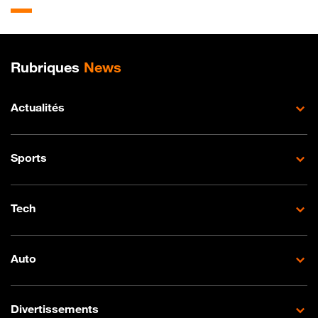
Plan de site
Rubriques
News
Actualités
Sports
Tech
Auto
Divertissements