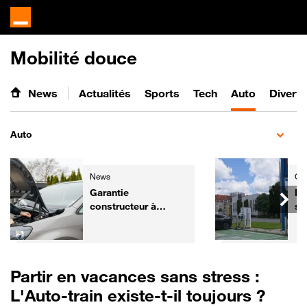
Mobilité douce
News
Actualités
Sports
Tech
Auto
Divert
Auto
News
Gre
Garantie
Li
constructeur à
su
l'étranger : peut-on
co
faire réparer sa
vo
voiture hors de
de
France ?
Partir en vacances sans stress :
L'Auto-train existe-t-il toujours ?