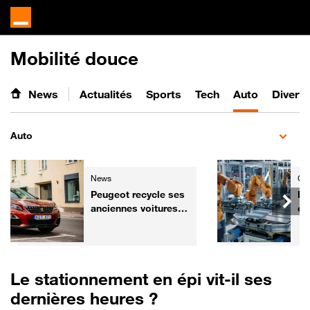
Mobilité douce
News
Actualités
Sports
Tech
Auto
Divert
Auto
News
Gre
Peugeot recycle ses
Ba
anciennes voitures
ce
pour les
ch
transformer... en
re
fauteuils de cinéma
mi
Le stationnement en épi vit-il ses
dernières heures ?