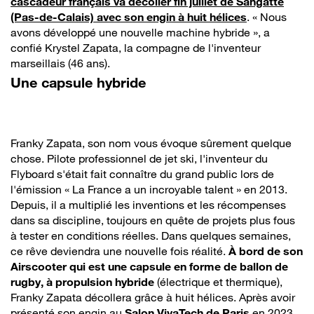
cascadeur français va décoller fin juillet de Sangatte
(Pas-de-Calais) avec son engin à huit hélices
. « Nous
avons développé une nouvelle machine hybride », a
confié Krystel Zapata, la compagne de l'inventeur
marseillais (46 ans).
Une capsule hybride
Franky Zapata, son nom vous évoque sûrement quelque
chose. Pilote professionnel de jet ski, l'inventeur du
Flyboard s'était fait connaître du grand public lors de
l'émission « La France a un incroyable talent » en 2013.
Depuis, il a multiplié les inventions et les récompenses
dans sa discipline, toujours en quête de projets plus fous
à tester en conditions réelles. Dans quelques semaines,
ce rêve deviendra une nouvelle fois réalité.
À bord de son
Airscooter qui est une capsule en forme de ballon de
rugby, à propulsion hybride
(électrique et thermique),
Franky Zapata décollera grâce à huit hélices. Après avoir
présenté son engin au
Salon VivaTech de Paris
en 2023,