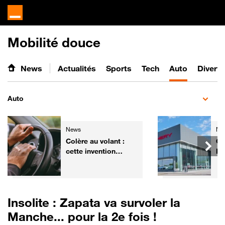
Mobilité douce
News
Actualités
Sports
Tech
Auto
Divert
Auto
News
Ne
Colère au volant :
Ch
cette invention
Fr
pourrait aider les
él
automobilistes à
ga
retrouver leur calme
de
Insolite : Zapata va survoler la
Manche... pour la 2e fois !