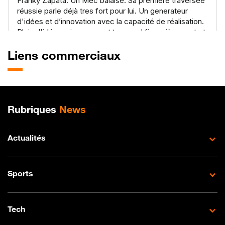
Liens commerciaux
Plan de site
Rubriques
News