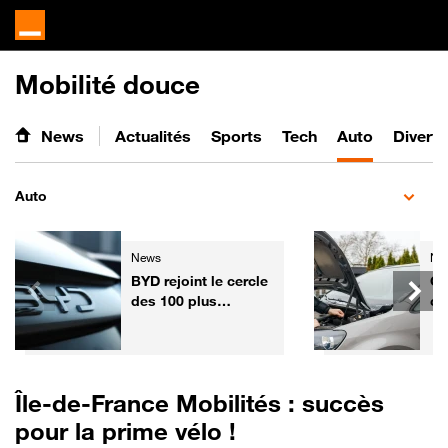
Mobilité douce
News
Actualités
Sports
Tech
Auto
Divert
Auto
News
Ne
BYD rejoint le cercle
Ga
des 100 plus
co
grandes entreprises
l'
mondiales
fa
vo
Fr
Île-de-France Mobilités : succès
pour la prime vélo !