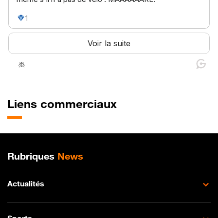
Liens commerciaux
Plan de site
Rubriques
News
Actualités
Sports