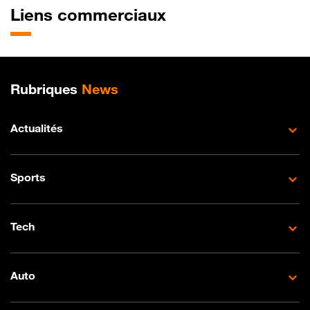
Liens commerciaux
Plan de site
Rubriques
News
Actualités
Sports
Tech
Auto