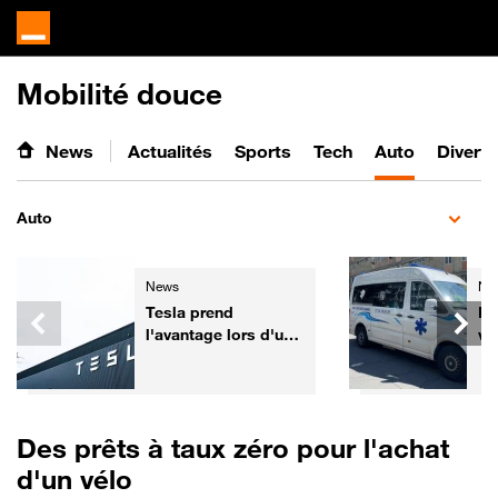
Mobilité douce
News
Actualités
Sports
Tech
Auto
Divert
Auto
News
Ne
Tesla prend
De
l'avantage lors d'un
vé
test de sécurité face
pr
aux voitures
Co
chinoises
Des prêts à taux zéro pour l'achat
d'un vélo