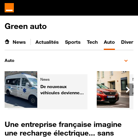
Green auto
News
Actualités
Sports
Tech
Auto
Divert
Auto
News
Ne
De nouveaux
Pe
véhicules deviennent
an
prioritaires dans le
po
Code de la route
tr
fa
Une entreprise française imagine
une recharge électrique... sans