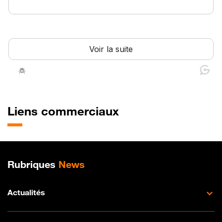
Liens commerciaux
Plan de site
Rubriques
News
Actualités