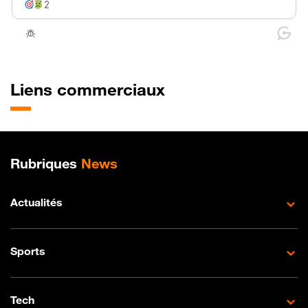
Liens commerciaux
Plan de site
Rubriques
News
Actualités
Sports
Tech