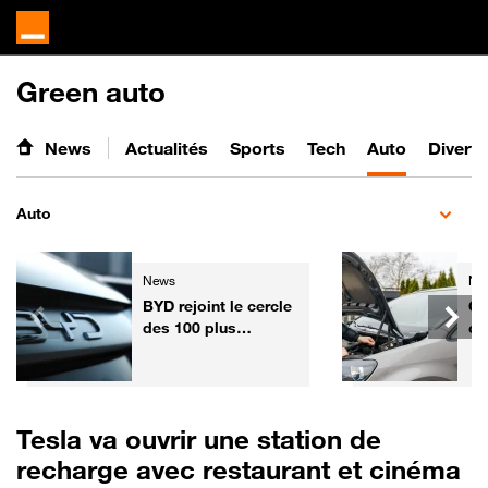
Green auto
News
Actualités
Sports
Tech
Auto
Divert
Auto
News
Ne
BYD rejoint le cercle
Ga
des 100 plus
co
grandes entreprises
l'
mondiales
fa
vo
Fr
Tesla va ouvrir une station de
recharge avec restaurant et cinéma