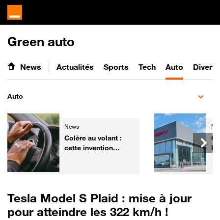
Green auto
News
Actualités
Sports
Tech
Auto
Divert
Auto
News
Ne
Colère au volant :
Ch
cette invention
Fr
pourrait aider les
él
automobilistes à
ga
retrouver leur calme
de
Tesla Model S Plaid : mise à jour
pour atteindre les 322 km/h !