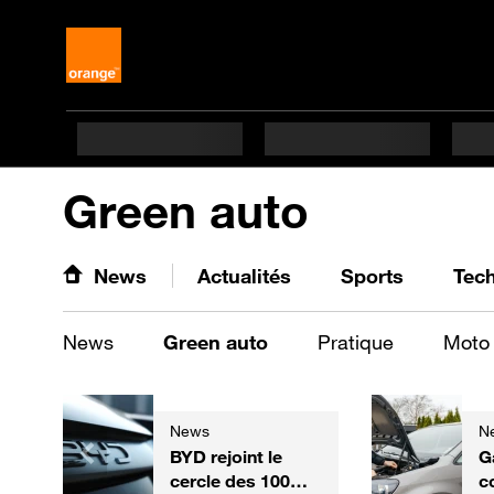
Green auto
News
Actualités
Sports
Tec
News
Green auto
Pratique
Moto
News
N
BYD rejoint le
G
cercle des 100
c