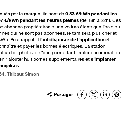
iqués par la marque, ils sont de
0,33 €/kWh pendant les
37 €/kWh pendant les heures pleines
(de 18h à 22h). Ces
les abonnés propriétaires d'une voiture électrique Tesla ou
nnes qui ne sont pas abonnées, le tarif sera plus cher et
kWh. Pour rappel, il faut
disposer de l'application et
nnaître et payer les bornes électriques. La station
t un toit photovoltaïque permettant l'autoconsommation.
enir ajouter huit bornes supplémentaires et
s'implanter
rançaises
.
54
, Thibaut Simon
Partager
Facebook
X
LinkedIn
Pinter