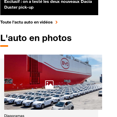
Exclusif : on a testé les deux nouveaux Dacia
Duster pick-up
pour accéder à toute l'actualité 
Toute l'actu auto en vidéos
L'auto en photos
Diaporamas