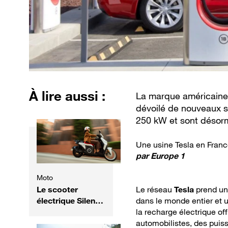
À lire aussi :
La marque américaine
dévoilé de nouveaux s
250 kW et sont désorm
Une usine Tesla en Fran
par
Europe 1
Moto
Le scooter
Le réseau
Tesla
prend un
électrique Silence
dans le monde entier et 
S02 se refait une
la recharge électrique of
beauté
automobilistes, des puis