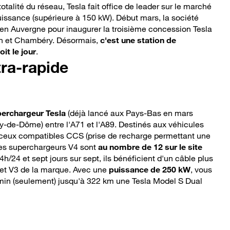
otalité du réseau, Tesla fait office de leader sur le marché
uissance (supérieure à 150 kW). Début mars, la société
 en Auvergne pour inaugurer la troisième concession Tesla
on et Chambéry. Désormais,
c'est une station de
it le jour
.
ra-rapide
perchargeur Tesla
(déjà lancé aux Pays-Bas en mars
y-de-Dôme) entre l'A71 et l'A89. Destinés aux véhicules
 ceux compatibles CCS (prise de recharge permettant une
 les superchargeurs V4 sont
au nombre de 12 sur le site
4h/24 et sept jours sur sept, ils bénéficient d'un câble plus
 et V3 de la marque. Avec une
puissance de 250 kW
, vous
min (seulement) jusqu'à 322 km une Tesla Model S Dual