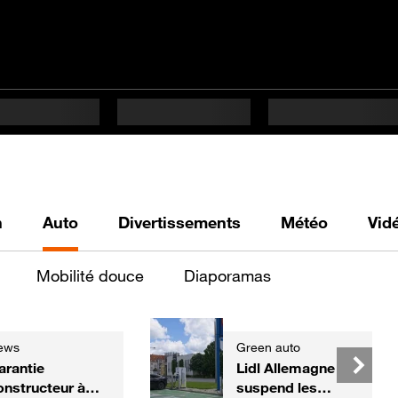
h
Auto
Divertissements
Météo
Vid
Mobilité douce
Diaporamas
ews
Green auto
arantie
Lidl Allemagne
onstructeur à
suspend les