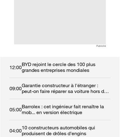
automobilistes à retrouver
ans de garantie et
leur calme
réseau de 50 con
Publicité
BYD rejoint le cercle des 100 plus
12:00
grandes entreprises mondiales
Garantie constructeur à l'étranger :
09:00
peut-on faire réparer sa voiture hors de
France ?
Barrolex : cet ingénieur fait renaître la
05:00
mob... en version électrique
10 constructeurs automobiles qui
04:00
produisent de drôles d'engins