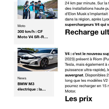
24 km par minute. Sur la t
des installations haute p
d'Elon Musk s'implantait
dans la région, après Ly
superchargeurs V4 qui vo
Moto
Recharge ult
300 km/h : CF
Moto V4 SR-RR
devient la moto
chinoise la plus
rapide !
V4 : c'est le nouveau su
2023) présent à Riom (Pu
Tesla, mais également à
puissance ultra-rapide),
auvergnat
. Disponibles 2
News
long que les modèles V2
BMW M3
pourrez recharger en 15 
électrique : la
Motor.
future sportive
Les prix
veut rivaliser avec
la légende