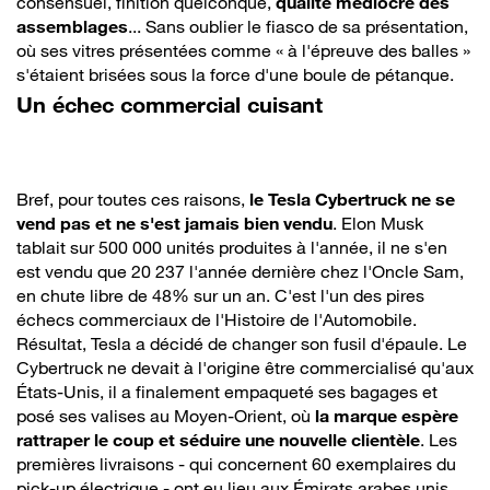
consensuel, finition quelconque,
qualité médiocre des
assemblages
... Sans oublier le fiasco de sa présentation,
où ses vitres présentées comme « à l'épreuve des balles »
s'étaient brisées sous la force d'une boule de pétanque.
Un échec commercial cuisant
Bref, pour toutes ces raisons,
le Tesla Cybertruck ne se
vend pas et ne s'est jamais bien vendu
. Elon Musk
tablait sur 500 000 unités produites à l'année, il ne s'en
est vendu que 20 237 l'année dernière chez l'Oncle Sam,
en chute libre de 48% sur un an. C'est l'un des pires
échecs commerciaux de l'Histoire de l'Automobile.
Résultat, Tesla a décidé de changer son fusil d'épaule. Le
Cybertruck ne devait à l'origine être commercialisé qu'aux
États-Unis, il a finalement empaqueté ses bagages et
posé ses valises au Moyen-Orient, où
la marque espère
rattraper le coup et séduire une nouvelle clientèle
. Les
premières livraisons - qui concernent 60 exemplaires du
pick-up électrique - ont eu lieu aux Émirats arabes unis