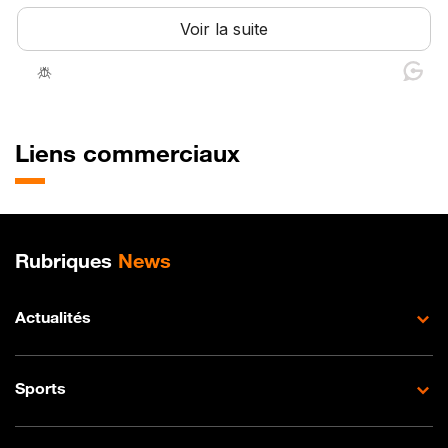
Liens commerciaux
Plan de site
Rubriques
News
Actualités
Sports