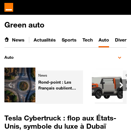
Green auto
News
Actualités
Sports
Tech
Auto
Divert
Auto
News
Gre
Rond-point : Les
Da
Français oublient
mi
trop souvent ce
à 
geste simple !
co
mo
Tesla Cybertruck : flop aux États-
Unis, symbole du luxe à Dubaï