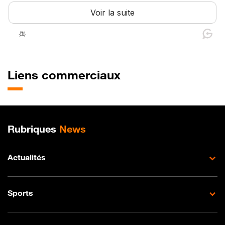
Liens commerciaux
Plan de site
Rubriques
News
Actualités
Sports