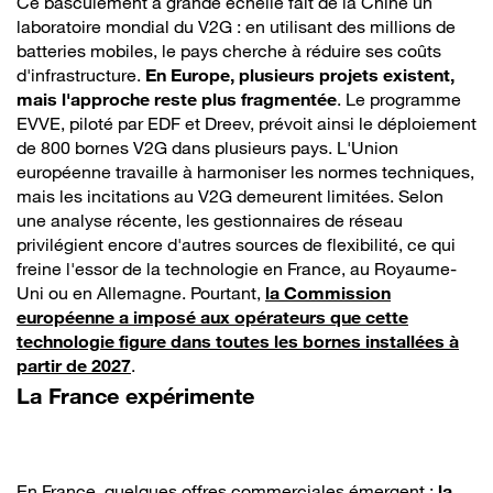
Ce basculement à grande échelle fait de la Chine un
laboratoire mondial du V2G : en utilisant des millions de
batteries mobiles, le pays cherche à réduire ses coûts
d'infrastructure.
En Europe, plusieurs projets existent,
mais l'approche reste plus fragmentée
. Le programme
EVVE, piloté par EDF et Dreev, prévoit ainsi le déploiement
de 800 bornes V2G dans plusieurs pays. L'Union
européenne travaille à harmoniser les normes techniques,
mais les incitations au V2G demeurent limitées. Selon
une analyse récente, les gestionnaires de réseau
privilégient encore d'autres sources de flexibilité, ce qui
freine l'essor de la technologie en France, au Royaume-
Uni ou en Allemagne. Pourtant,
la Commission
européenne a imposé aux opérateurs que cette
technologie figure dans toutes les bornes installées à
partir de 2027
.
La France expérimente
En France, quelques offres commerciales émergent :
la