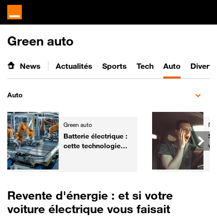
Green auto
News
Actualités
Sports
Tech
Auto
Divert
Auto
Green auto
Ne
Batterie électrique :
So
cette technologie
vo
chinoise promet une
sim
recharge en 3
minutes
Revente d'énergie : et si votre
voiture électrique vous faisait