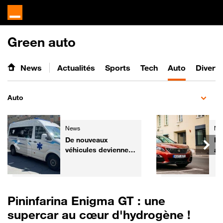
Green auto
News
Actualités
Sports
Tech
Auto
Divert
Auto
News
Ne
De nouveaux
Pe
véhicules deviennent
an
prioritaires dans le
po
Code de la route
tr
fa
Pininfarina Enigma GT : une
supercar au cœur d'hydrogène !