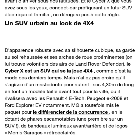
avant d'arriver sous nos latitudes. Et le Cyber X que vous
avez sous les yeux, concept-car préfigurant un futur SUV
électrique et familial, ne dérogera pas à cette règle.
Un SUV urbain au look de 4X4
D'apparence robuste avec sa silhouette cubique, sa garde
au sol rehaussée et ses arches de roue proéminentes (on
lui trouve volontiers des airs de Land Rover Defender),
le
Cyber X est un SUV qui se la joue 4X4
, comme c'est la
mode ces derniers temps. Mais n'allez pas croire qu'il
s'agisse d'un mastodonte pour autant : ses 4,30m de long
en font un modèle taillé avant tout pour la ville, où il
rivalisera avec les Renault 4 E-Tech, Peugeot e-2008 et
Ford Explorer EV notamment. MG a toutefois mis le
paquet pour
le différencier de la concurrence
, en le
dotant de phares escamotables (une première sur un
SUV !), de bandeaux lumineux avant/arrière et de logos
« Morris Garages » rétroéclairés.