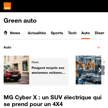
Green auto
News
Actualités
Sports
Tech
Auto
Divert
Auto
News
Gre
Peugeot recycle ses
Ba
anciennes voitures
ce
pour les
ch
transformer... en
re
fauteuils de cinéma
mi
MG Cyber X : un SUV électrique qui
se prend pour un 4X4