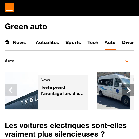
Green auto
News
Actualités
Sports
Tech
Auto
Divert
Auto
News
Ne
Tesla prend
De
l'avantage lors d'un
vé
test de sécurité face
pr
aux voitures
Co
chinoises
Les voitures électriques sont-elles
vraiment plus silencieuses ?