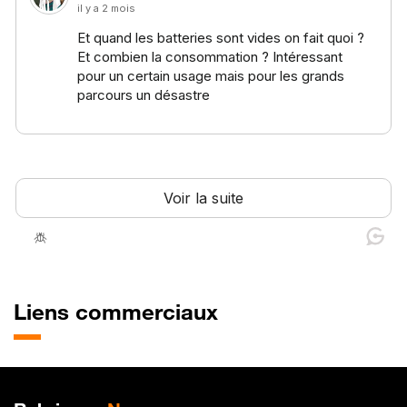
Liens commerciaux
Plan de site