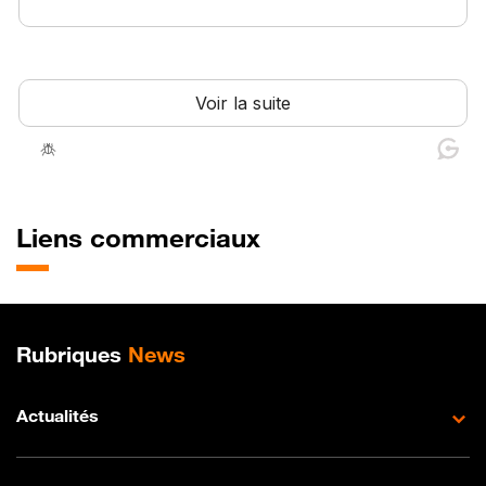
Liens commerciaux
Plan de site
Rubriques
News
Actualités