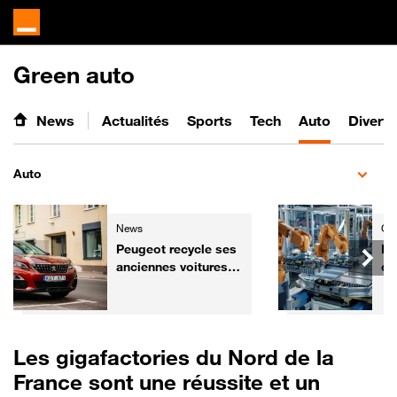
Green auto
News
Actualités
Sports
Tech
Auto
Divert
Auto
News
Gre
Peugeot recycle ses
Ba
anciennes voitures
ce
pour les
ch
transformer... en
re
fauteuils de cinéma
mi
Les gigafactories du Nord de la
France sont une réussite et un