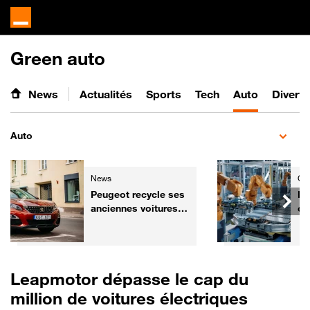
Green auto
News
Actualités
Sports
Tech
Auto
Divert
Auto
News
Gre
Peugeot recycle ses
Ba
anciennes voitures
ce
pour les
ch
transformer... en
re
fauteuils de cinéma
mi
Leapmotor dépasse le cap du
million de voitures électriques