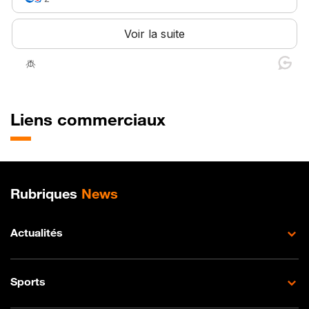
Liens commerciaux
Plan de site
Rubriques
News
Actualités
Sports