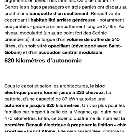
arguments en faveur des familles. Quid de celui-ci ?
Certes les sièges passagers en trois parties ont disparu au
profit d'une
banquette d'un seul tenant
. Renault vante
cependant
l'habitabilité arrière généreuse
- notamment
aux jambes - grâce à un empattement long de 2,78m. Au
niveau modularité (un autre point fort des Scénic
précédents), il se targue d'un
volume de coffre de 545
litres
, d'un
toit vitré opacifiant (développé avec Saint-
Gobain)
et d'un
accoudoir central modulable
.
620 kilomètres d'autonomie
Sous le capot et selon les architectures,
le bloc
électrique pourra fournir jusqu'à 220 chevaux
. La
batterie, d'une capacité de 87 kWh autorise une
autonomie jusqu'à 620 kilomètres
. Un vrai plus pour les
familles par rapport à celle de la Mégane, qui culmine à
470 kilomètres. Enfin, ce Scénic quatrième du nom est
la
première Renault électrique à proposer la finition « chic
sportive » Esprit Alpine
. Elle sera assemblée, comme la