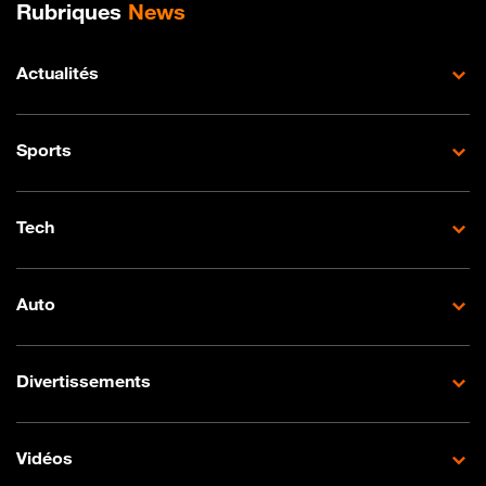
Plan de site
Rubriques
News
Actualités
Sports
Tech
Auto
Divertissements
Vidéos