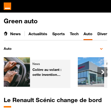
Green auto
News
Actualités
Sports
Tech
Auto
Divert
Auto
News
Ne
Colère au volant :
Ch
cette invention
Fr
pourrait aider les
él
automobilistes à
ga
retrouver leur calme
de
Le Renault Scénic change de bord