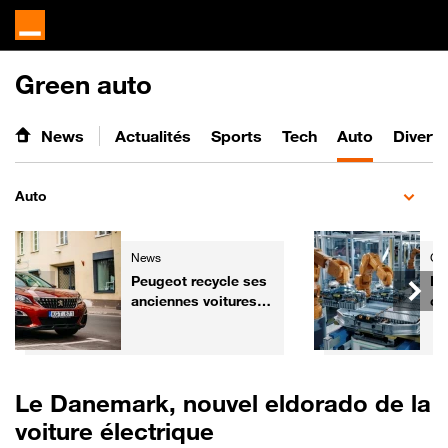
Green auto
News
Actualités
Sports
Tech
Auto
Divert
Auto
News
Gre
Peugeot recycle ses
Ba
anciennes voitures
ce
pour les
ch
transformer... en
re
fauteuils de cinéma
mi
Le Danemark, nouvel eldorado de la
voiture électrique