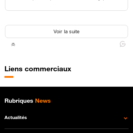
Liens commerciaux
Plan de site
Rubriques
News
Actualités