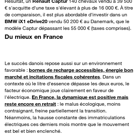
Résultat, un
Renault Captur
140 chevaux vendu à 39 500
€ s'acquitte d'une taxe s'élevant à plus de 16 000 €. À titre
de comparaison, il est plus abordable d'investir dans un
BMW iX1 eDrive20
vendu 50 200 € au Danemark, que le
modèle Captur dépassant les 55 000 € (taxes comprises).
Du mieux en France
Le succès danois repose aussi sur un environnement
favorable :
bornes de recharge accessibles, énergie bon
marché et incitations fiscales cohérentes
. Dans un
contexte où le litre d'essence dépasse les deux euros, le
facteur économique joue clairement en faveur de
l'électrique.
En France, la dynamique est positive mais
reste encore en retrait
: le malus écologique, moins
contraignant, freine partiellement la transition.
Néanmoins, la hausse constante des immatriculations
électriques ces derniers mois montre que le mouvement
est bel et bien enclenché.