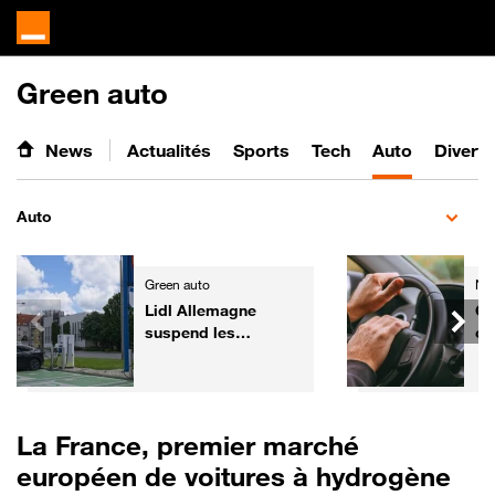
Green auto
News
Actualités
Sports
Tech
Auto
Divert
Auto
Green auto
Ne
Lidl Allemagne
Co
suspend les
ce
commandes de
po
voitures électriques
au
de fonction
re
La France, premier marché
européen de voitures à hydrogène