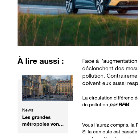
À lire aussi :
Face à l'augmentation
déclenchent des mesure
pollution. Contraireme
doivent eux aussi resp
La circulation différenci
de pollution
par
BFM
News
Les grandes
métropoles vont-
Vous l'aurez compris, la
elles suivre le
Si la canicule est passée,
virage de Lyon