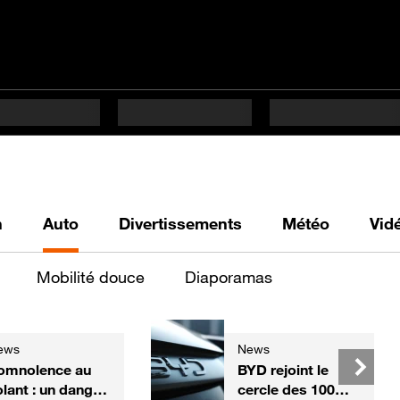
h
Auto
Divertissements
Météo
Vid
Mobilité douce
Diaporamas
ews
News
omnolence au
BYD rejoint le
olant : un danger
cercle des 100