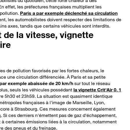
bilistes du quotidien, cette forte chaleur a des
 effet, les préfectures françaises multiplient les
 pollution.
Paris a par exemple déclenché sa circulation
nt, les automobilistes doivent respecter des limitations de
ins axes, tandis que certains véhicules sont interdits.
de la vitesse, vignette
ire
s de pollution favorisés par les fortes chaleurs, le
 une circulation différenciée. À Paris et sa petite
t par exemple abaissée de 20 km/h
sur tout le réseau
e plus, seuls les véhicules possédant
la vignette Crit'Air 0, 1
re 5h30 et 23h59. La situation est quasiment identique
étropoles françaises à l'image de Marseille, Lyon,
ncore à Strasbourg. Ces mesures concernent également
s
. Si ces derniers n'émettent pas de gaz d'échappement,
ut à certaines émissions liées à la circulation, notamment
re des pneus et du freinage.