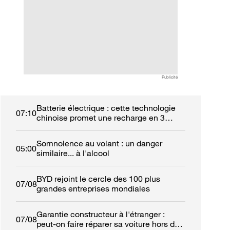
réparer sa voiture hors de
voitures électriqu
France ?
fonction
Publicité
Batterie électrique : cette technologie
07:10
chinoise promet une recharge en 3
minutes
Somnolence au volant : un danger
05:00
similaire... à l'alcool
BYD rejoint le cercle des 100 plus
07/08
grandes entreprises mondiales
Garantie constructeur à l'étranger :
07/08
peut-on faire réparer sa voiture hors de