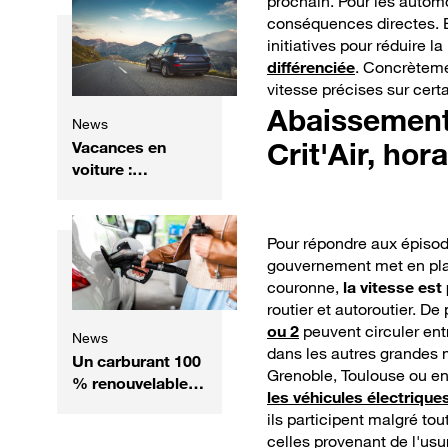
prochain. Pour les automo
sur la place de la
conséquences directes. En
voiture en centre-
initiatives pour réduire la
ville ?
différenciée
. Concrèteme
vitesse précises sur certa
Abaissement 
News
Crit'Air, hora
Vacances en
voiture :
Allemagne, Italie,
Espagne,
Suisse... les
Pour répondre aux épisode
règles à connaître
gouvernement met en place
pour éviter une
couronne,
la vitesse es
amende
routier et autoroutier. D
ou 2
peuvent circuler ent
News
dans les autres grandes m
Un carburant 100
Grenoble, Toulouse ou e
% renouvelable
les véhicules électrique
testé sur route :
ils participent malgré to
une piste
celles provenant de l'usu