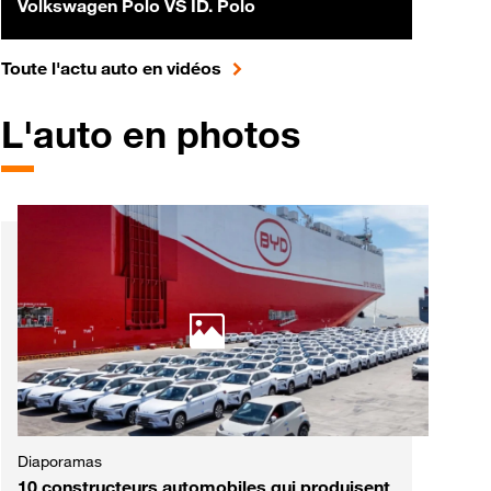
Volkswagen Polo VS ID. Polo
pour accéder à toute l'actualité 
Toute l'actu auto en vidéos
L'auto en photos
Diaporamas
10 constructeurs automobiles qui produisent