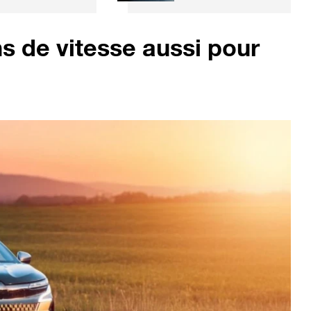
milaire... à
plus grandes
alcool
entreprises
mondiales
ns de vitesse aussi pour