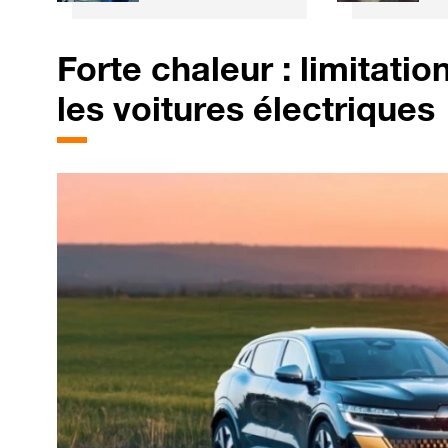
technologie
si
chinoise promet
l'
une recharge en 3
Forte chaleur : limitatio
minutes
les voitures électriques