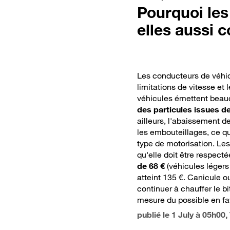
prometteuse
Pourquoi les
pour les moteurs
essence ?
elles aussi 
Les conducteurs de véhic
limitations de vitesse et l
véhicules émettent beau
des particules issues de
ailleurs, l'abaissement des
les embouteillages, ce qui
type de motorisation. Les
qu'elle doit être respect
de 68 €
(véhicules légers e
atteint 135 €. Canicule o
continuer à chauffer le b
mesure du possible en fav
publié le
1 July à 05h00
,