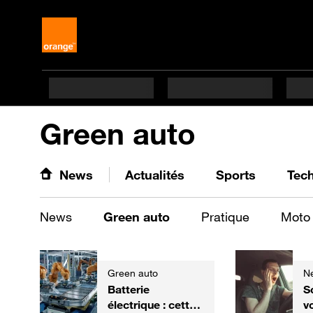
Green auto
News
Actualités
Sports
Tec
News
Green auto
Pratique
Moto
Green auto
N
Batterie
S
électrique : cette
v