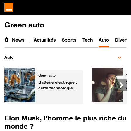
Green auto
News
Actualités
Sports
Tech
Auto
Divert
Auto
Green auto
Ne
Batterie électrique :
So
cette technologie
vo
chinoise promet une
sim
recharge en 3
minutes
Elon Musk, l'homme le plus riche du
monde ?