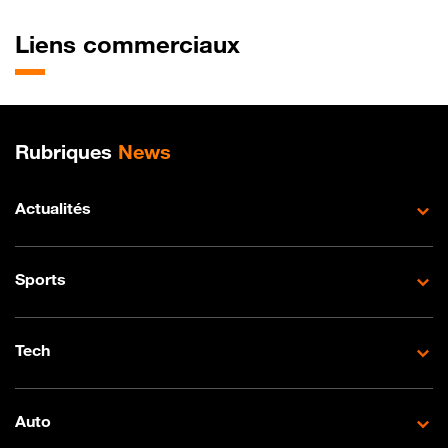
Liens commerciaux
Plan de site
Rubriques
News
Actualités
Sports
Tech
Auto