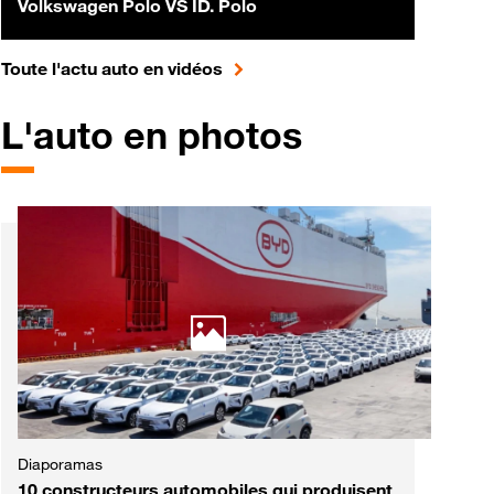
Volkswagen Polo VS ID. Polo
pour accéder à toute l'actualité 
Toute l'actu auto en vidéos
L'auto en photos
Diaporamas
10 constructeurs automobiles qui produisent