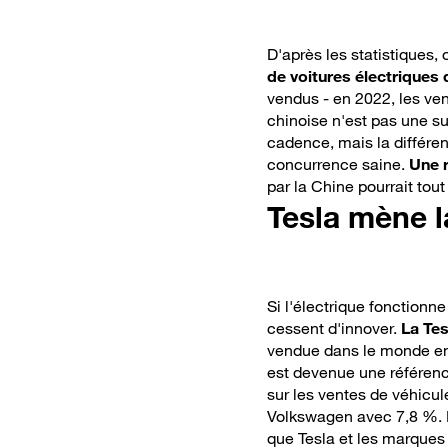
pourquoi restent-
elles une bonne
affaire ?
D'après les statistiques,
de voitures électriques
vendus - en 2022, les ven
chinoise n'est pas une su
cadence, mais la différen
concurrence saine.
Une 
par la Chine pourrait tou
Tesla mène 
Si l'électrique fonctionn
cessent d'innover.
La Te
vendue dans le monde en
est devenue une référen
sur les ventes de véhicul
Volkswagen avec 7,8 %. L
que Tesla et les marques