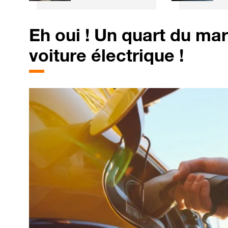
similaire... à
p
l'alcool
e
m
Eh oui ! Un quart du ma
voiture électrique !