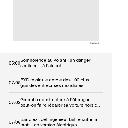
voitures électriques de
automobilistes à 
fonction
leur calme
Publicité
Somnolence au volant : un danger
05:00
similaire... à l'alcool
BYD rejoint le cercle des 100 plus
07/08
grandes entreprises mondiales
Garantie constructeur à l'étranger :
07/08
peut-on faire réparer sa voiture hors de
France ?
Barrolex : cet ingénieur fait renaître la
07/08
mob... en version électrique