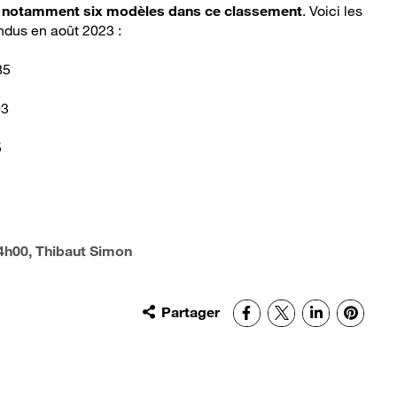
e notamment six modèles dans ce classement
. Voici les
ndus en août 2023 :
85
03
5
4h00
, Thibaut Simon
Partager
Facebook
X
LinkedIn
Pinter