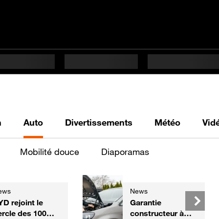
h
Auto
Divertissements
Météo
Vid
Mobilité douce
Diaporamas
ews
News
YD rejoint le
Garantie
ercle des 100
constructeur à