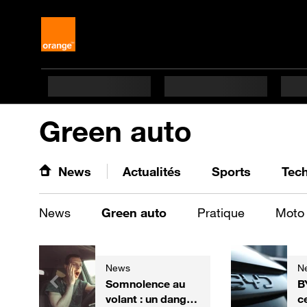
Green auto
News
Actualités
Sports
Tec
News
Green auto
Pratique
Moto
News
N
Somnolence au
B
volant : un danger
c