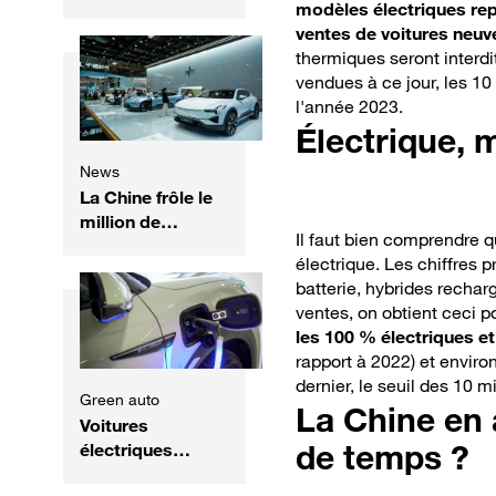
électriques :
modèles électriques re
quelles
ventes de voitures neuv
perspectives
thermiques seront interdi
mondiales pour
vendues à ce jour, les 10 
2026 ?
l'année 2023.
Électrique, 
News
La Chine frôle le
million de
Il faut bien comprendre q
voitures
électrique. Les chiffres 
exportées en un
batterie, hybrides rechar
mois : un record
ventes, on obtient ceci p
qui confirme son
les 100 % électriques e
ambition
rapport à 2022) et envir
mondiale
dernier, le seuil des 10 m
Green auto
La Chine en
Voitures
de temps ?
électriques
chinoises :