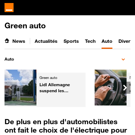
Green auto
News
Actualités
Sports
Tech
Auto
Divert
Auto
Green auto
Ne
Lidl Allemagne
Co
suspend les
ce
commandes de
po
voitures électriques
au
de fonction
re
De plus en plus d'automobilistes
ont fait le choix de l'électrique pour