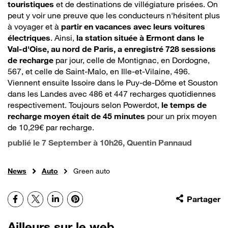
touristiques
et de destinations de villégiature prisées. On
peut y voir une preuve que les conducteurs n'hésitent plus
à voyager et à
partir en vacances avec leurs voitures
électriques
. Ainsi,
la station située à Ermont dans le
Val-d'Oise, au nord de Paris, a enregistré 728 sessions
de recharge
par jour, celle de Montignac, en Dordogne,
567, et celle de Saint-Malo, en Ille-et-Vilaine, 496.
Viennent ensuite Issoire dans le Puy-de-Dôme et Souston
dans les Landes avec 486 et 447 recharges quotidiennes
respectivement. Toujours selon Powerdot,
le temps de
recharge moyen était de 45 minutes
pour un prix moyen
de 10,29€ par recharge.
publié le
7 September à 10h26
, Quentin Pannaud
News
Auto
Green auto
Facebook
X
LinkedIn
Pinterest
Partager
Ailleurs sur le web