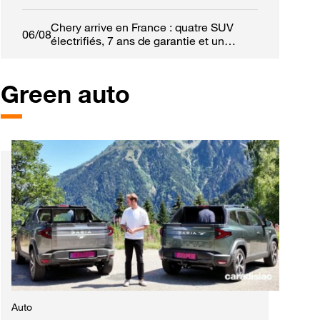
retrouver leur calme
Chery arrive en France : quatre SUV
06/08
électrifiés, 7 ans de garantie et un
réseau de 50 concessions
Green auto
est
Auto