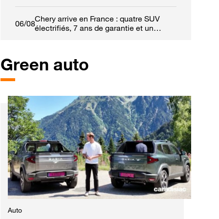
retrouver leur calme
Chery arrive en France : quatre SUV
06/08
électrifiés, 7 ans de garantie et un
réseau de 50 concessions
Green auto
est
Auto