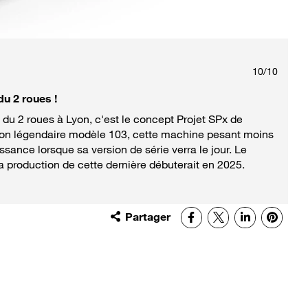
10
/
10
u 2 roues !
 du 2 roues à Lyon, c'est le concept Projet SPx de
e son légendaire modèle 103, cette machine pesant moins
sance lorsque sa version de série verra le jour. Le
a production de cette dernière débuterait en 2025.
Partager
Facebook
X
LinkedIn
Pinter