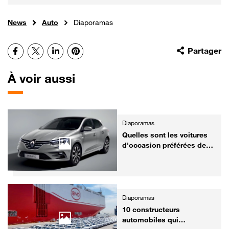
News
Auto
Diaporamas
Facebook
X
LinkedIn
Pinterest
Partager
À voir aussi
Diaporamas
Quelles sont les voitures
d'occasion préférées des
Français ?
Diaporamas
10 constructeurs
automobiles qui