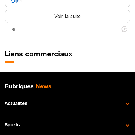
Liens commerciaux
Plan de site
Rubriques
News
Actualités
Sports