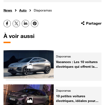
News
Auto
Diaporamas
Facebook
X
LinkedIn
Pinterest
Partager
À voir aussi
Diaporamas
Vacances : Les 10 voitures
électriques qui offrent la
meilleure autonomie sur
autoroute
Diaporamas
10 petites voitures
électriques, idéales pour la