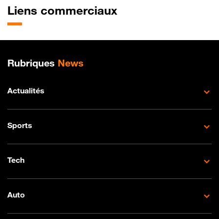
Liens commerciaux
Plan de site
Rubriques
News
Actualités
Sports
Tech
Auto