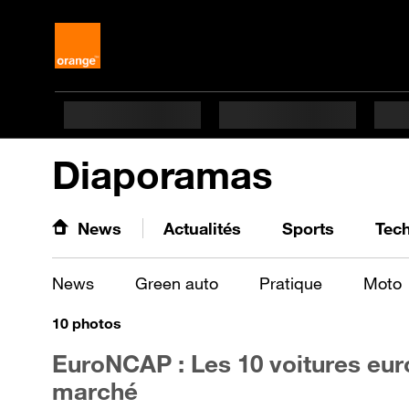
Diaporamas
News
Actualités
Sports
Tec
News
Green auto
Pratique
Moto
10
photos
EuroNCAP : Les 10 voitures eur
marché