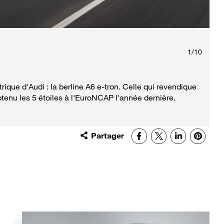
1
/
10
ue d'Audi : la berline A6 e-tron. Celle qui revendique
nu les 5 étoiles à l'EuroNCAP l'année dernière.
Partager
Facebook
X
LinkedIn
Pinter