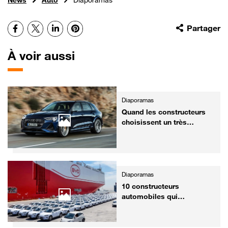
Facebook
X
LinkedIn
Pinterest
Partager
À voir aussi
Diaporamas
Quand les constructeurs
choisissent un très
mauvais nom !
Diaporamas
10 constructeurs
automobiles qui
produisent de drôles
d'engins