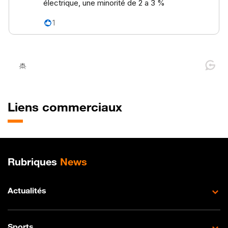
Liens commerciaux
Plan de site
Rubriques
News
Actualités
Sports