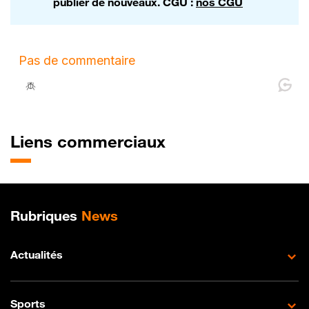
publier de nouveaux. CGU :
nos CGU
Liens commerciaux
Plan de site
Rubriques
News
Actualités
Sports